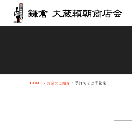
HOME
>
お店のご紹介
>
手打ちそば千花庵